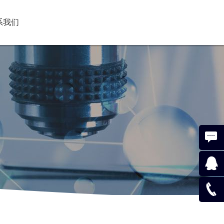
系我们
在线咨
询
在线咨
询
400-